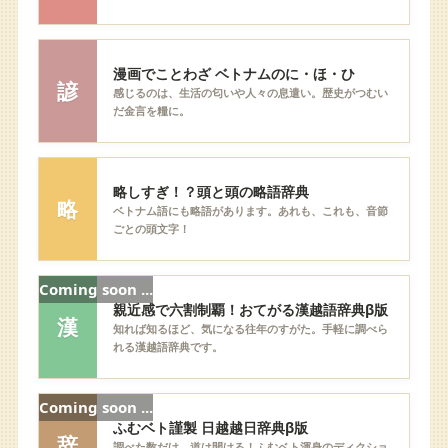
漫画でことわざ ベトナムのに・ほ・ひ
諺
感じるのは、生活の匂いや人々の息遣い。歴史がつむい
だ金言を糧に。
略しすぎ！？頭と頭の略語辞典
略
ベトナム語にも略語があります。あれも、これも、音節
ごとの頭文字！
Coming soon ...
親近感で六割制覇！おてがる漢越語辞典β版
漢
知れば知るほど、気になる往年のすがた。手軽に調べら
れる漢越語辞典です。
Coming soon ...
ふむベト謹製 日越越日辞典β版
辞
調べた数だけ、道は開ける！ふむベト渾身のディクショ