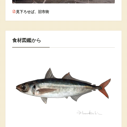
見下ろせば、旧市街
食材図鑑から