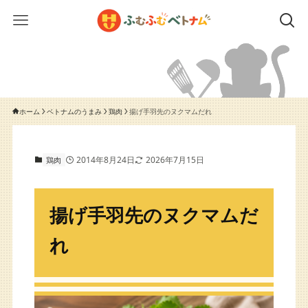
ホーム
ベトナムのうまみ
鶏肉
揚げ手羽先のヌクマムだれ
揚げ
2014年8月24日
2026年7月15日
鶏肉
揚げ手羽先のヌクマムだ
れ