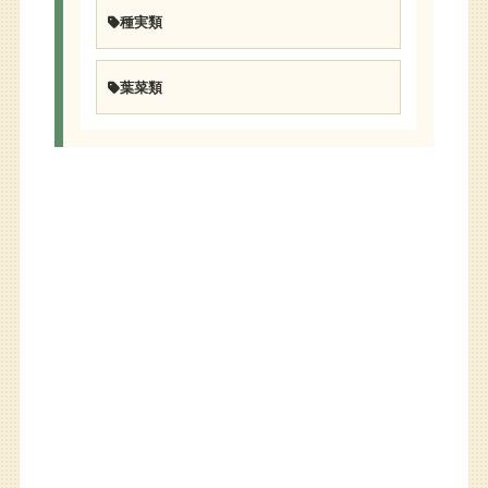
種実類
葉菜類