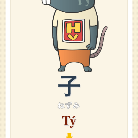
子
ねずみ
Tý