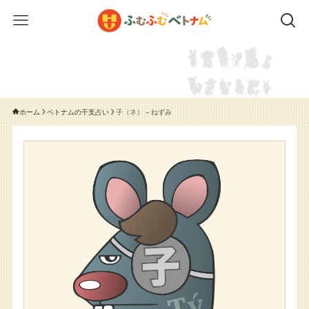
ホーム
ベトナムの干支占い
子（ネ） – ねずみ