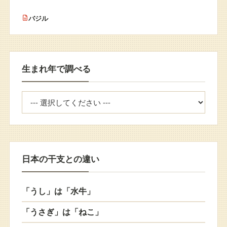
バジル
生まれ年で調べる
生
ま
れ
年
を
日本の干支との違い
選
択
「うし」は「水牛」
「うさぎ」は「ねこ」