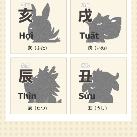
亥（ぶた）
戌（いぬ）
辰（たつ）
丑（うし）