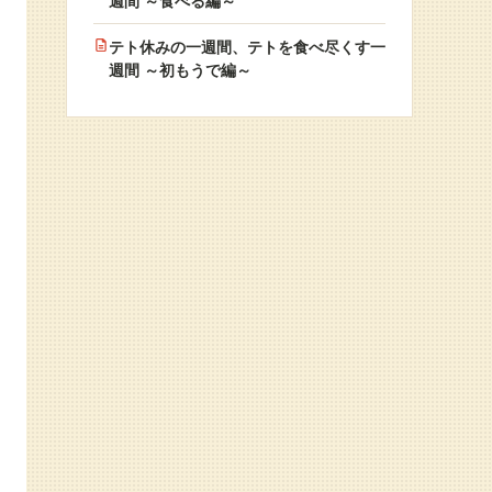
週間 ～食べる編～
テト休みの一週間、テトを食べ尽くす一
週間 ～初もうで編～