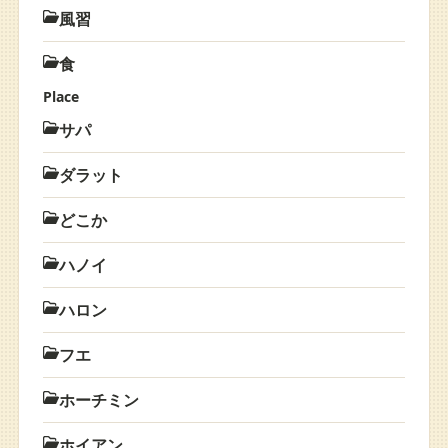
風習
食
Place
サパ
ダラット
どこか
ハノイ
ハロン
フエ
ホーチミン
ホイアン