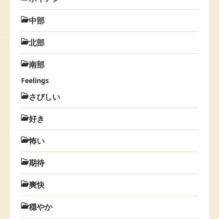
中部
北部
南部
Feelings
さびしい
好き
怖い
期待
爽快
穏やか