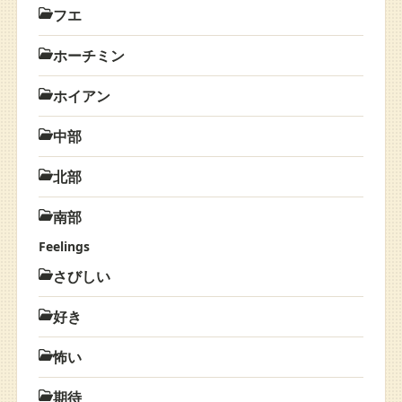
フエ
ホーチミン
ホイアン
中部
北部
南部
Feelings
さびしい
好き
怖い
期待