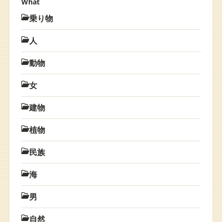
What
乗り物
人
動物
女
建物
植物
民族
海
男
自然