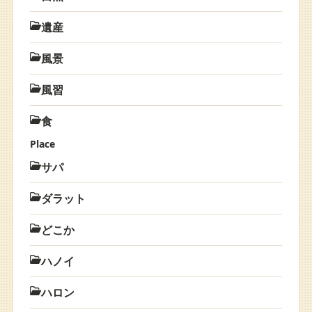
遺産
風景
風習
食
Place
サパ
ダラット
どこか
ハノイ
ハロン