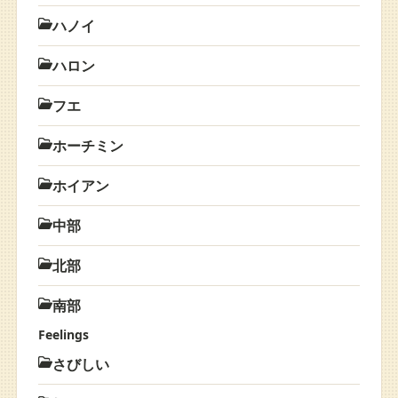
ハノイ
ハロン
フエ
ホーチミン
ホイアン
中部
北部
南部
Feelings
さびしい