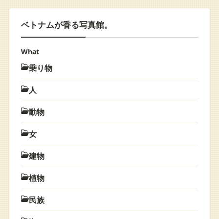
ベトナムが香る写真館。
What
乗り物
人
動物
女
建物
植物
民族