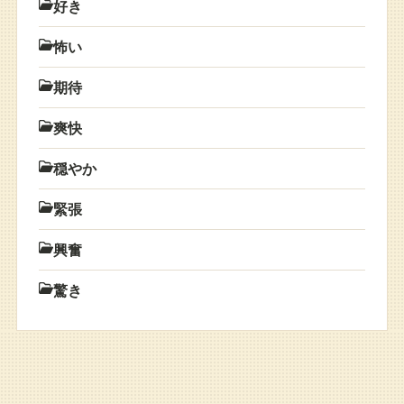
好き
怖い
期待
爽快
穏やか
緊張
興奮
驚き