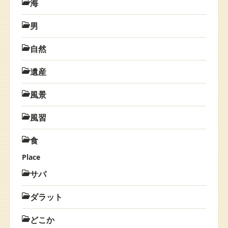
海
男
自然
遺産
風景
風習
食
Place
サパ
ダラット
どこか