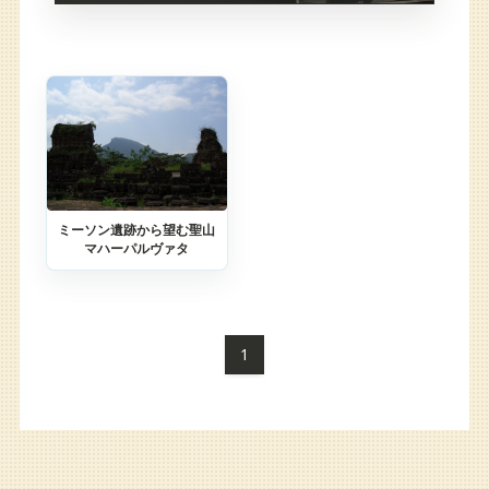
ミーソン遺跡から望む聖山
マハーパルヴァタ
1