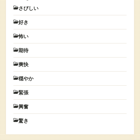
さびしい
好き
怖い
期待
爽快
穏やか
緊張
興奮
驚き