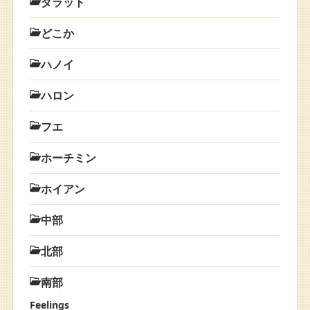
ダラット
どこか
ハノイ
ハロン
フエ
ホーチミン
ホイアン
中部
北部
南部
Feelings