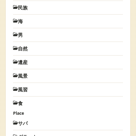
民族
海
男
自然
遺産
風景
風習
食
Place
サパ