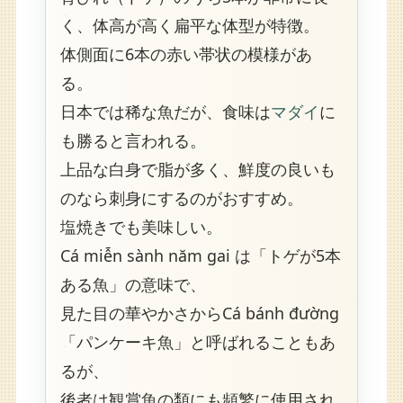
く、体高が高く扁平な体型が特徴。
体側面に6本の赤い帯状の模様があ
る。
日本では稀な魚だが、食味は
マダイ
に
も勝ると言われる。
上品な白身で脂が多く、鮮度の良いも
のなら刺身にするのがおすすめ。
塩焼きでも美味しい。
Cá miễn sành năm gai は「トゲが5本
ある魚」の意味で、
見た目の華やかさからCá bánh đường
「パンケーキ魚」と呼ばれることもあ
るが、
後者は観賞魚の類にも頻繁に使用され