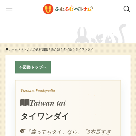
ホーム
ベトナムの食材図鑑
魚介類
タイ型
タイワンダイ
図鑑トップへ
Vietnam Foodspedia
Taiwan tai
タイワンダイ
「腐ってもタイ」なら、「5本長すぎ