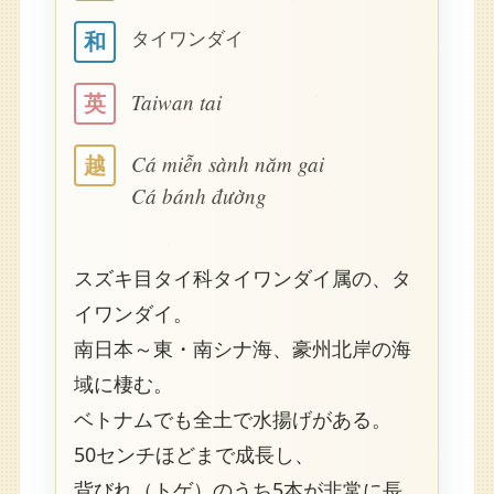
タイワンダイ
和
Taiwan tai
英
Cá miễn sành năm gai
越
Cá bánh đường
スズキ目タイ科タイワンダイ属の、タ
イワンダイ。
南日本～東・南シナ海、豪州北岸の海
域に棲む。
ベトナムでも全土で水揚げがある。
50センチほどまで成長し、
背びれ（トゲ）のうち5本が非常に長