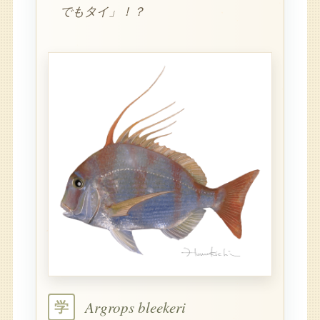
でもタイ」！？
Argrops bleekeri
学