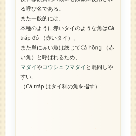
る呼び名である。
また一般的には、
本種のように赤いタイのような魚はCá
tráp đỏ （赤いタイ）、
また単に赤い魚は総じてCá hồng （赤
い魚）と呼ばれるため、
マダイ
や
ゴウシュウマダイ
と混同しや
すい。
（Cá tráp はタイ科の魚を指す）