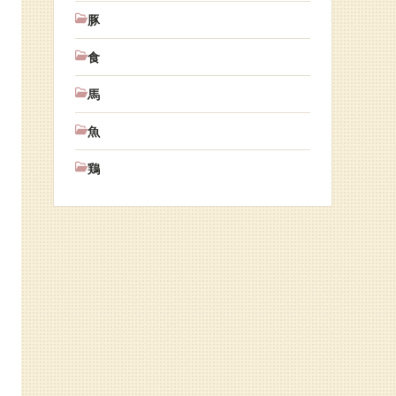
豚
食
馬
魚
鶏