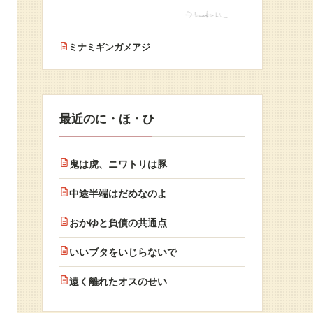
ミナミギンガメアジ
最近のに・ほ・ひ
鬼は虎、ニワトリは豚
中途半端はだめなのよ
おかゆと負債の共通点
いいブタをいじらないで
遠く離れたオスのせい