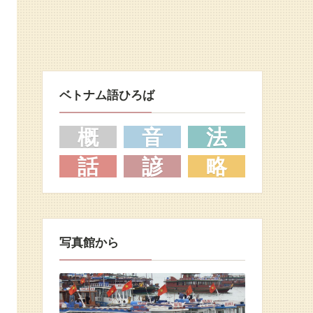
ベトナム語ひろば
概
音
法
話
諺
略
写真館から