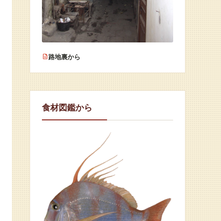
路地裏から
食材図鑑から