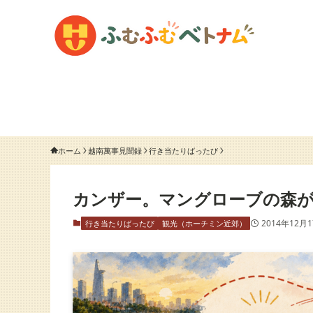
ホーム
越南萬事見聞録
行き当たりばったび
カンザー。マングローブの森
2014年12月
行き当たりばったび
観光（ホーチミン近郊）