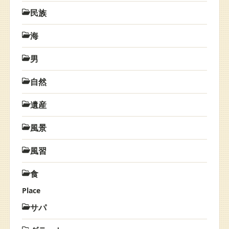
民族
海
男
自然
遺産
風景
風習
食
Place
サパ