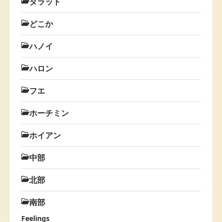
ダラット
どこか
ハノイ
ハロン
フエ
ホーチミン
ホイアン
中部
北部
南部
Feelings