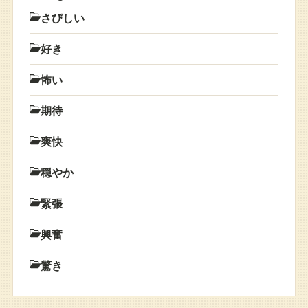
さびしい
好き
怖い
期待
爽快
穏やか
緊張
興奮
驚き