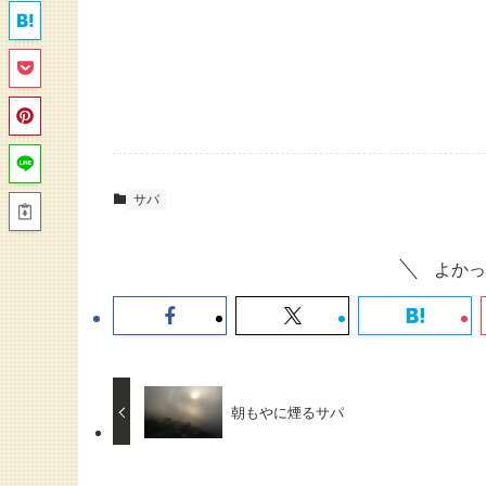
サパ
よかっ
朝もやに煙るサパ