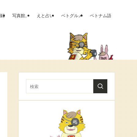
聞録
写真館。
えと占い
ベトグルメ
ベトナム語