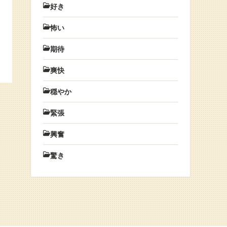
好き
怖い
期待
爽快
穏やか
緊張
興奮
驚き