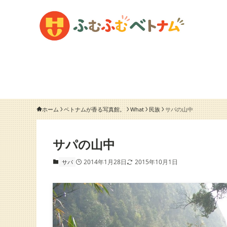
ホーム
ベトナムが香る写真館。
What
民族
サパの山中
サパの山中
2014年1月28日
2015年10月1日
サパ