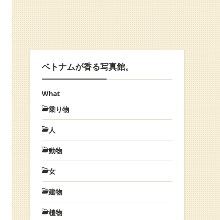
ベトナムが香る写真館。
What
乗り物
人
動物
女
建物
植物