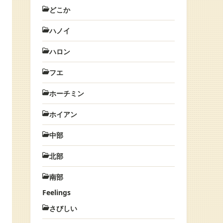
どこか
ハノイ
ハロン
フエ
ホーチミン
ホイアン
中部
北部
南部
Feelings
さびしい