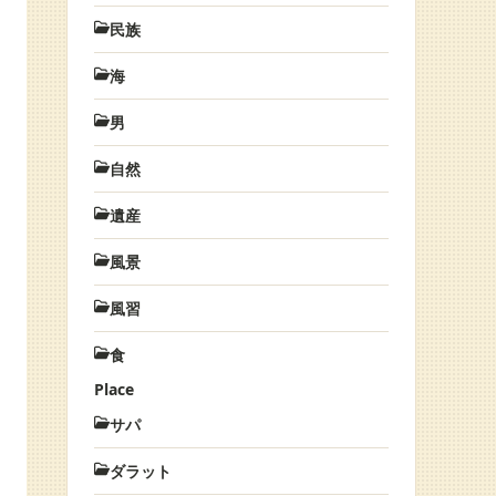
民族
海
男
自然
遺産
風景
風習
食
Place
サパ
ダラット