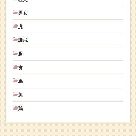
男女
虎
訓戒
豚
食
馬
魚
鶏