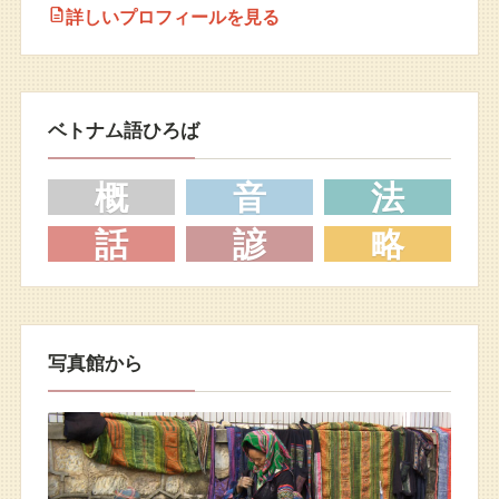
詳しいプロフィールを見る
ベトナム語ひろば
概
音
法
話
諺
略
写真館から