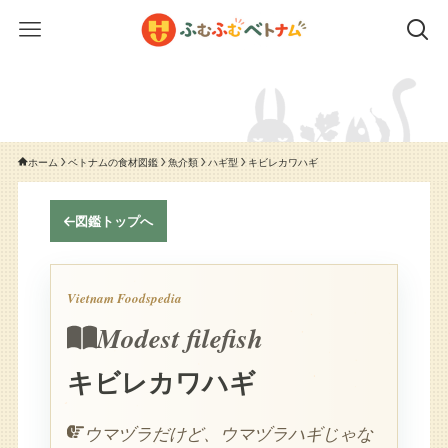
ホーム
ベトナムの食材図鑑
魚介類
ハギ型
キビレカワハギ
図鑑トップへ
Vietnam Foodspedia
Modest filefish
キビレカワハギ
ウマヅラだけど、ウマヅラハギじゃな