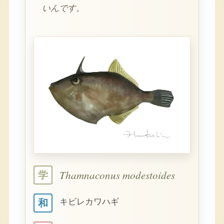
いんです。
Thamnaconus modestoides
学
キビレカワハギ
和