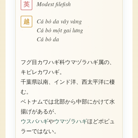
Modest filefish
英
Cá bò da vây vàng
越
Cá bò một gai lưng
Cá bò da
フグ目カワハギ科ウマヅラハギ属の、
キビレカワハギ。
千葉県以南、インド洋、西太平洋に棲
む。
ベトナムでは北部から中部にかけて水
揚げがあるが、
ウスバハギ
や
ウマヅラハギ
ほどポピュ
ラーではない。