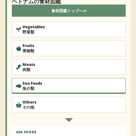
ベトナムの食材図鑑
食材図鑑トップへ
Vegetables
野菜類
Fruits
果物類
Meats
肉類
Sea Foods
魚介類
Others
その他
SEA FOODS