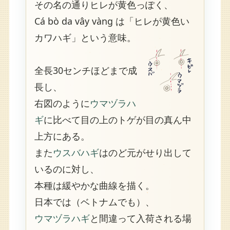
その名の通りヒレが黄色っぽく、
Cá bò da vây vàng は「ヒレが黄色い
カワハギ」という意味。
全長30センチほどまで成
長し、
右図のように
ウマヅラハ
ギ
に比べて目の上のトゲが目の真ん中
上方にある。
また
ウスバハギ
はのど元がせり出して
いるのに対し、
本種は緩やかな曲線を描く。
日本では（ベトナムでも）、
ウマヅラハギ
と間違って入荷される場