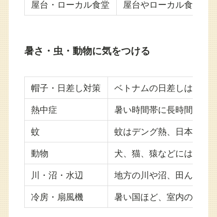
屋台・ローカル食堂
屋台やローカル食堂を
暑さ・虫・動物に気をつける
帽子・日差し対策
ベトナムの日差しは強く
熱中症
暑い時間帯に長時間歩く
蚊
蚊はデング熱、日本脳炎
動物
犬、猫、猿などには不用
川・沼・水辺
地方の川や沼、田んぼ、
冷房・扇風機
暑い国ほど、室内の冷房