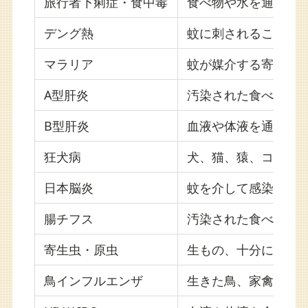
旅行者下痢症・食中毒
食べ物や水を通じて
デング熱
蚊に刺されることで
マラリア
蚊が媒介する寄生虫
A型肝炎
汚染された食べ物や
B型肝炎
血液や体液を通じて
狂犬病
犬、猫、猿、コウモ
日本脳炎
蚊を介して感染する
腸チフス
汚染された食べ物や
寄生虫・原虫
生もの、十分に加熱
鳥インフルエンザ
生きた鳥、家禽市場