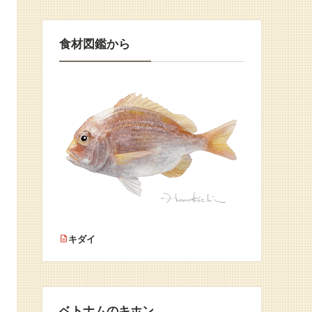
食材図鑑から
キダイ
ベトナムのキホン