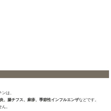
チンは、
脳炎、腸チフス、麻疹、季節性インフルエンザ
などです。
せん。