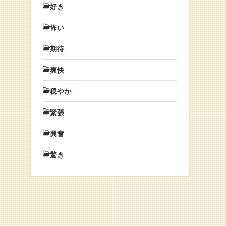
好き
怖い
期待
爽快
穏やか
緊張
興奮
驚き