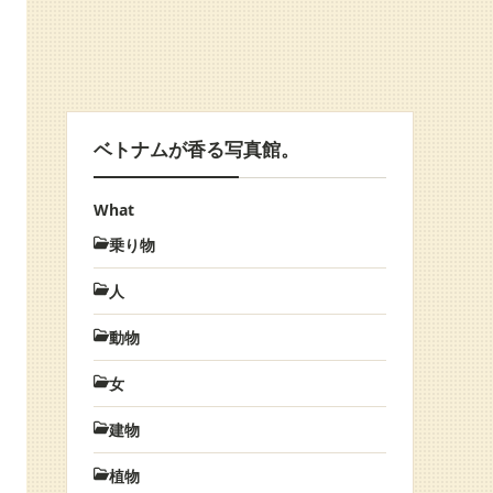
ベトナムが香る写真館。
What
乗り物
人
動物
女
建物
植物