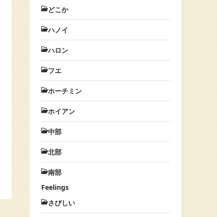
どこか
ハノイ
ハロン
フエ
ホーチミン
ホイアン
中部
北部
南部
Feelings
さびしい