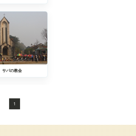
サパの教会
1