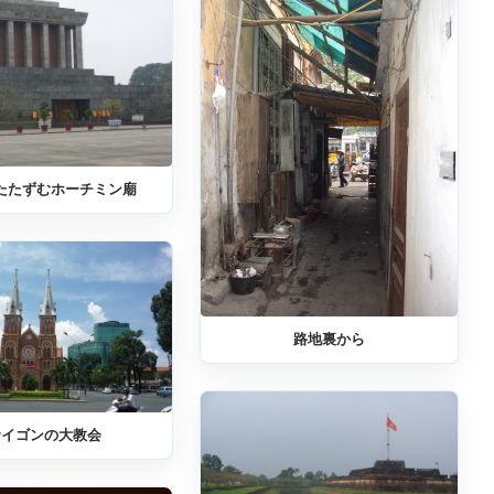
たたずむホーチミン廟
路地裏から
サイゴンの大教会