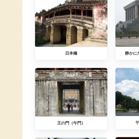
日本橋
静かに
王の門（午門）