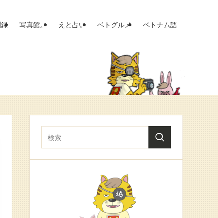
聞録
写真館。
えと占い
ベトグルメ
ベトナム語