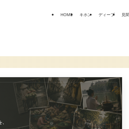
HOME
キホン
ディープ
見
を、