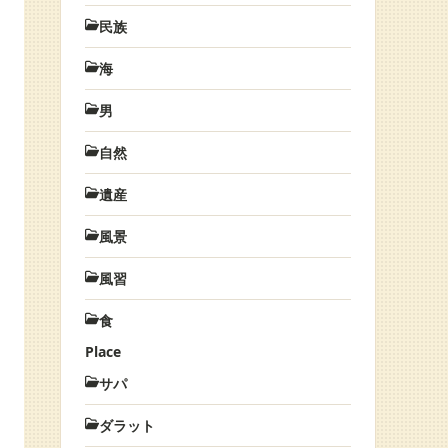
民族
海
男
自然
遺産
風景
風習
食
Place
サパ
ダラット