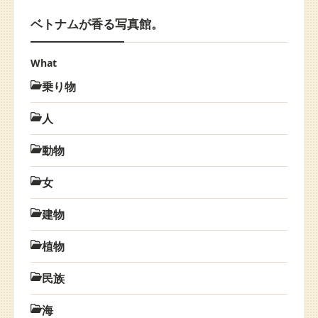
ベトナムが香る写真館。
What
乗り物
人
動物
女
建物
植物
民族
海