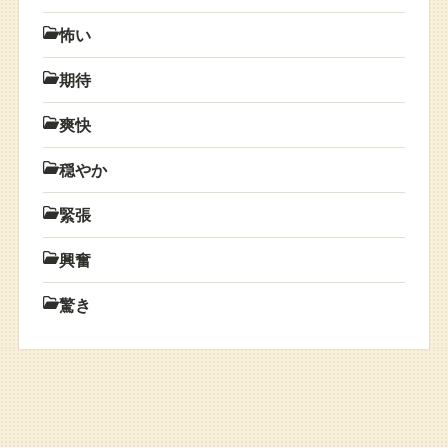
怖い
期待
爽快
穏やか
緊張
興奮
驚き