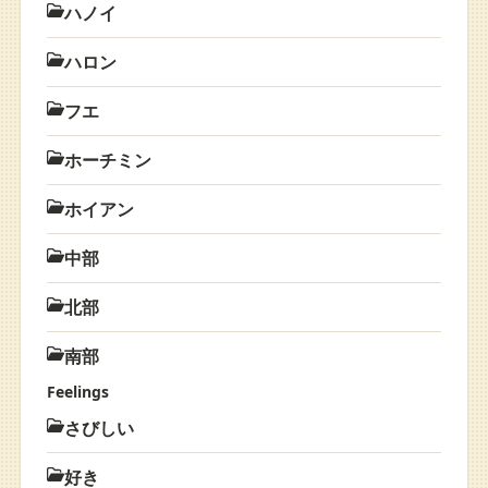
ハノイ
ハロン
フエ
ホーチミン
ホイアン
中部
北部
南部
Feelings
さびしい
好き