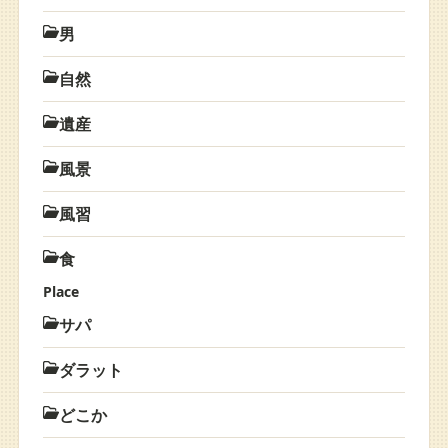
男
自然
遺産
風景
風習
食
Place
サパ
ダラット
どこか