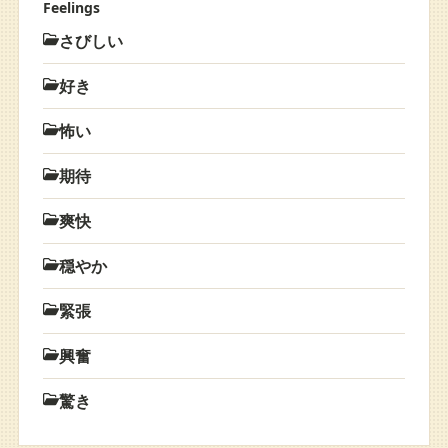
Feelings
さびしい
好き
怖い
期待
爽快
穏やか
緊張
興奮
驚き