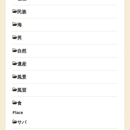
民族
海
男
自然
遺産
風景
風習
食
Place
サパ