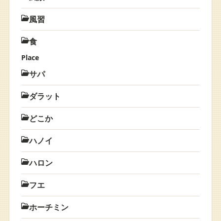
風習
食
Place
サパ
ダラット
どこか
ハノイ
ハロン
フエ
ホーチミン