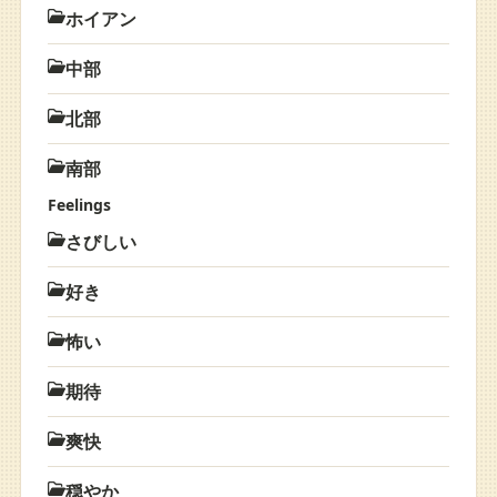
ホイアン
中部
北部
南部
Feelings
さびしい
好き
怖い
期待
爽快
穏やか