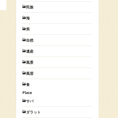
民族
海
男
自然
遺産
風景
風習
食
Place
サパ
ダラット