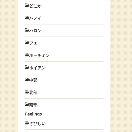
どこか
ハノイ
ハロン
フエ
ホーチミン
ホイアン
中部
北部
南部
Feelings
さびしい