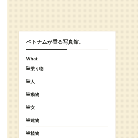
ベトナムが香る写真館。
What
乗り物
人
動物
女
建物
植物