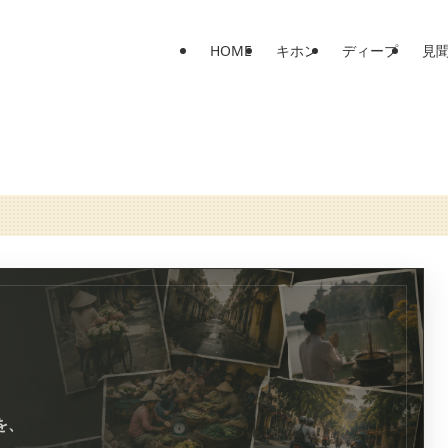
HOME
キホン
ディープ
見
を、