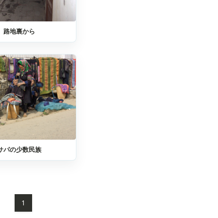
路地裏から
サパの少数民族
1