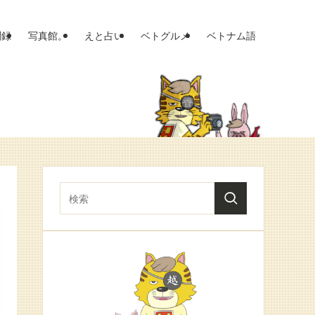
聞録
写真館。
えと占い
ベトグルメ
ベトナム語