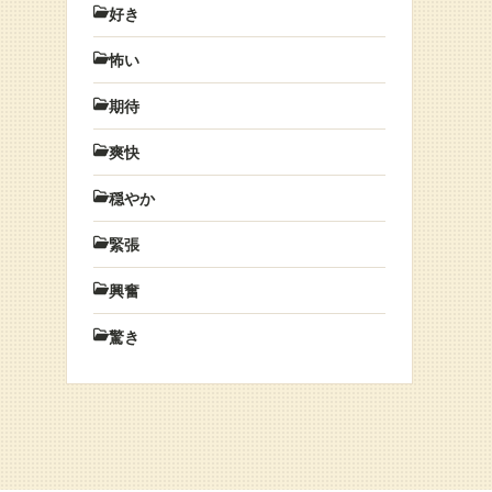
好き
怖い
期待
爽快
穏やか
緊張
興奮
驚き