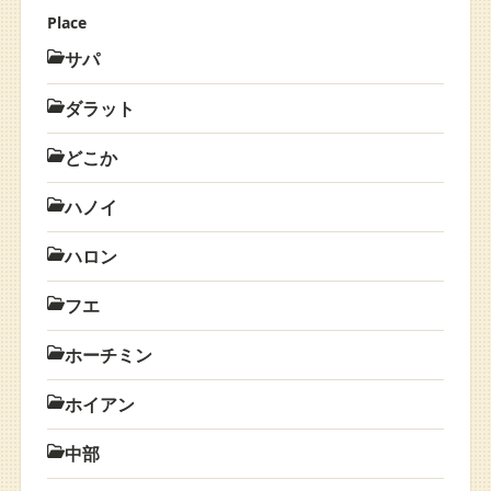
Place
サパ
ダラット
どこか
ハノイ
ハロン
フエ
ホーチミン
ホイアン
中部