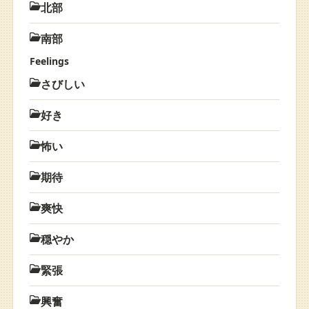
北部
南部
Feelings
さびしい
好き
怖い
期待
爽快
穏やか
緊張
興奮