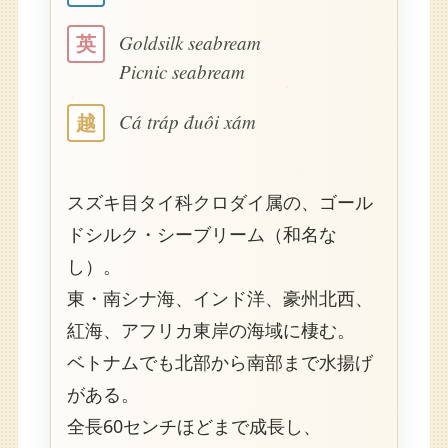
Goldsilk seabream
英
Picnic seabream
Cá tráp đuôi xám
越
スズキ目タイ科クロダイ属の、ゴール
ドシルク・シーブリーム（和名な
し）。
東・南シナ海、インド洋、豪州北西、
紅海、アフリカ東岸の海域に棲む。
ベトナムでも北部から南部まで水揚げ
がある。
全長60センチほどまで成長し、