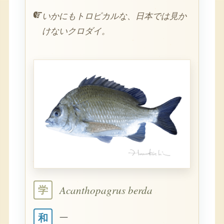
いかにもトロピカルな、日本では見か
けないクロダイ。
Acanthopagrus berda
学
—
和