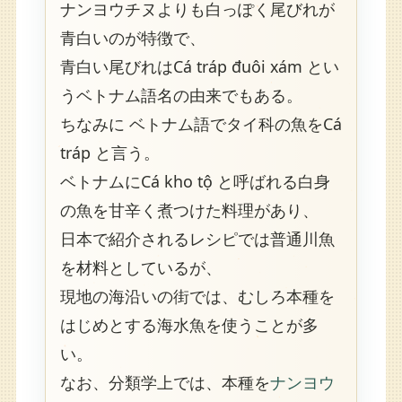
ナンヨウチヌよりも白っぽく尾びれが
青白いのが特徴で、
青白い尾びれはCá tráp đuôi xám とい
うベトナム語名の由来でもある。
ちなみに ベトナム語でタイ科の魚をCá
tráp と言う。
ベトナムにCá kho tộ と呼ばれる白身
の魚を甘辛く煮つけた料理があり、
日本で紹介されるレシピでは普通川魚
を材料としているが、
現地の海沿いの街では、むしろ本種を
はじめとする海水魚を使うことが多
い。
なお、分類学上では、本種を
ナンヨウ