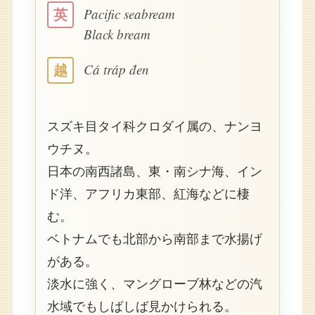
Pacific seabream
英
Black bream
Cá tráp đen
越
スズキ目タイ科クロダイ属の、ナンヨ
ウチヌ。
日本の南西諸島、東・南シナ海、イン
ド洋、アフリカ東部、紅海などに棲
む。
ベトナムでも北部から南部まで水揚げ
がある。
淡水に強く、マングローブ林などの汽
水域でもしばしば見かけられる。