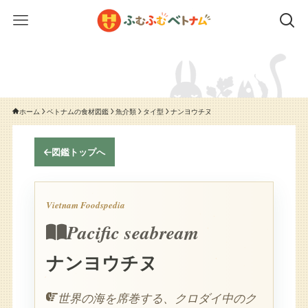
ホーム
ベトナムの食材図鑑
魚介類
タイ型
ナンヨウチヌ
図鑑トップへ
Vietnam Foodspedia
Pacific seabream
ナンヨウチヌ
世界の海を席巻する、クロダイ中のク