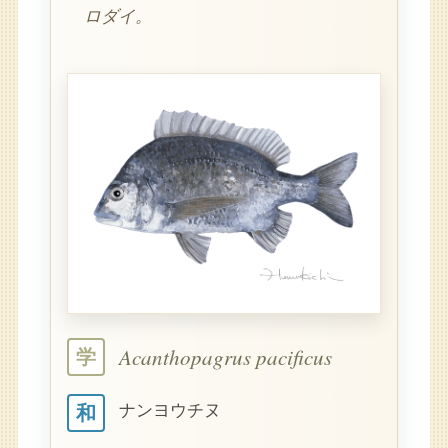
ロダイ。
Acanthopagrus pacificus
学
ナンヨウチヌ
和