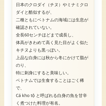
日本のクロダイ（チヌ）やミナミクロ
ダイと酷似するが、
二種ともにベトナムの海域には生息が
確認されていない。
全長60センチほどまで成長し、
体高がきわめて高く見た目がよく似た
キチヌよりも黒っぽい。
上品な白身には秋から冬にかけて脂が
のり、
特に刺身にすると美味しい。
ベトナムでは生食することはごく稀
で、
Cá kho tộ と呼ばれる白身の魚を甘辛
く煮つけた料理が有名。