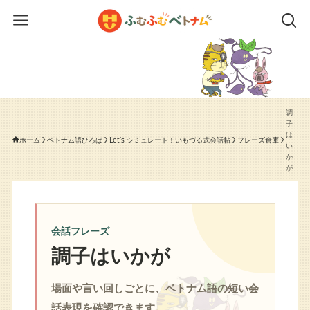
調
子
は
ホーム
ベトナム語ひろば
Let’s シミュレート！いもづる式会話帖
フレーズ倉庫
い
か
が
会話フレーズ
調子はいかが
場面や言い回しごとに、ベトナム語の短い会
話表現を確認できます。