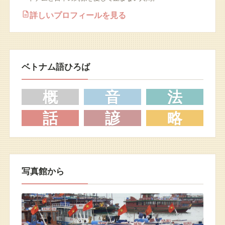
詳しいプロフィールを見る
ベトナム語ひろば
概
音
法
話
諺
略
写真館から