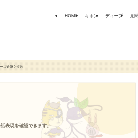
HOME
キホン
ディープ
見
ーズ倉庫
複数
会話表現を確認できます。