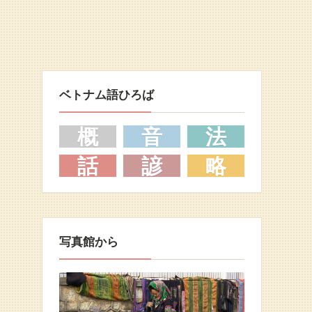
ベトナム語ひろば
概
音
法
話
諺
略
写真館から