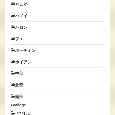
どこか
ハノイ
ハロン
フエ
ホーチミン
ホイアン
中部
北部
南部
Feelings
さびしい