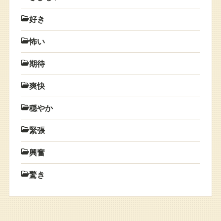
好き
怖い
期待
爽快
穏やか
緊張
興奮
驚き