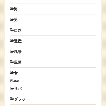
海
男
自然
遺産
風景
風習
食
Place
サパ
ダラット