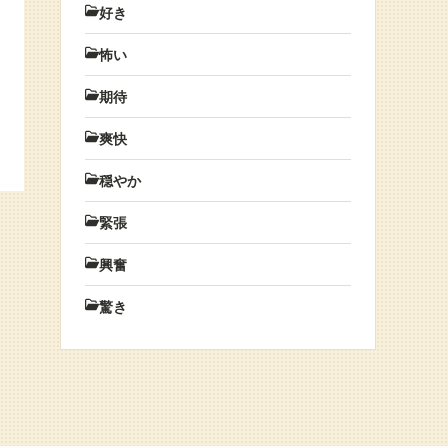
好き
怖い
期待
爽快
穏やか
緊張
興奮
驚き