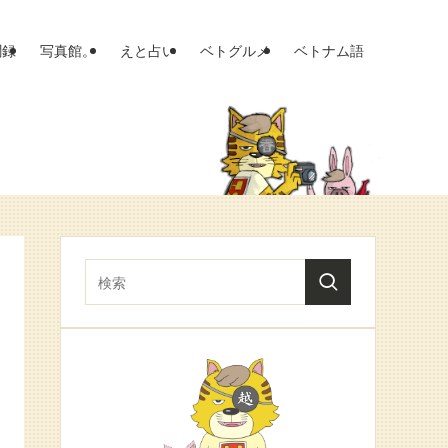
聞録
写真館。
えと占い
ベトグルメ
ベトナム語