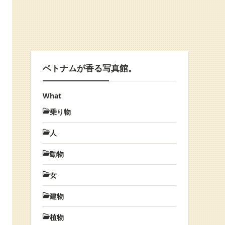
ベトナムが香る写真館。
What
乗り物
人
動物
女
建物
植物