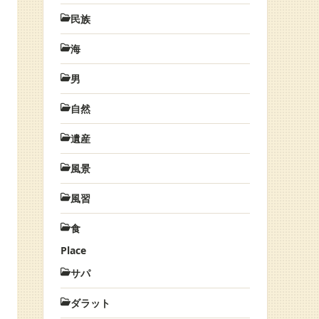
民族
海
男
自然
遺産
風景
風習
食
Place
サパ
ダラット