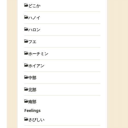
どこか
ハノイ
ハロン
フエ
ホーチミン
ホイアン
中部
北部
南部
Feelings
さびしい