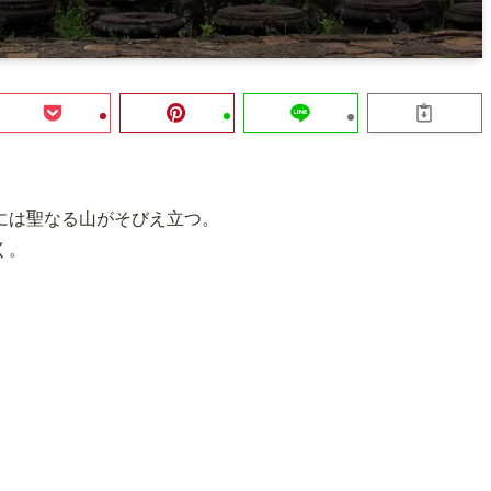
には聖なる山がそびえ立つ。
く。